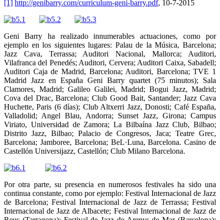
[1]
http://genibarry.com/curriculum-geni-barry.pdf
, 10-7-2015
Geni Barry ha realizado innumerables actuaciones, como por
ejemplo en los siguientes lugares: Palau de la Música, Barcelona;
Jazz Cava, Terrassa; Auditori Nacional, Mallorca; Auditori,
Vilafranca del Penedés; Auditori, Cervera; Auditori Caixa, Sabadell;
Auditori Caja de Madrid, Barcelona; Auditori, Barcelona; TVE 1
Madrid Jazz en España Geni Barry quartet (75 minutos); Sala
Clamores, Madrid; Galileo Galilei, Madrid; Bogui Jazz, Madrid;
Cova del Drac, Barcelona; Club Good Bait, Santander; Jazz Cava
Huchette, Paris (6 días); Club Altxerri Jazz, Donosti; Café España,
Valladolid; Angel Blau, Andorra; Sunset Jazz, Girona; Campus
Viriato, Universidad de Zamora; La Bilbaína Jazz Club, Bilbao;
Distrito Jazz, Bilbao; Palacio de Congresos, Jaca; Teatre Grec,
Barcelona; Jamboree, Barcelona; BeL·Luna, Barcelona. Casino de
Castellón Universijazz, Castellón; Club Milano Barcelona.
Por otra parte, su presencia en numerosos festivales ha sido una
continua constante, como por ejemplo: Festival Internacional de Jazz
de Barcelona; Festival Internacional de Jazz de Terrassa; Festival
Internacional de Jazz de Albacete; Festival Internacional de Jazz de
Reus (Tarragona); Festival de Jazz de Arenys de Mar (Barcelona);