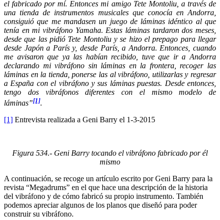
el fabricado por mí. Entonces mi amigo Tete Montoliu, a través de
una tienda de instrumentos musicales que conocía en Andorra,
consiguió que me mandasen un juego de láminas idéntico al que
tenía en mi vibráfono Yamaha. Estas láminas tardaron dos meses,
desde que las pidió Tete Montoliu y se hizo el prepago para llegar
desde Japón a París y, desde París, a Andorra. Entonces, cuando
me avisaron que ya las habían recibido, tuve que ir a Andorra
declarando mi vibráfono sin láminas en la frontera, recoger las
láminas en la tienda, ponerse las al vibráfono, utilizarlas y regresar
a España con el vibráfono y sus láminas puestas. Desde entonces,
tengo dos vibráfonos diferentes con el mismo modelo de
[1]
láminas”
.
[1]
Entrevista realizada a Geni Barry el 1-3-2015
Figura
534
.- Geni Barry tocando el vibráfono fabricado por él
mismo
A continuación, se recoge un artículo escrito por Geni Barry para la
revista “Megadrums” en el que hace una descripción de la historia
del vibráfono y de cómo fabricó su propio instrumento. También
podemos apreciar algunos de los planos que diseñó para poder
construir su vibráfono.