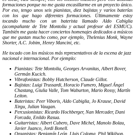
formaciones porque no me gusta encasillarme en un proyecto único.
Por eso, tengo unos seis pianistas, diez bajistas y varios baterías
con los que hago diferentes formaciones. Últimamente estoy
tocando mucho con un baterista llamado Aldo Cabiglia
(acompañante de Tete Montoliu y actual profesor del ESMUC).
También me gusta hacer conciertos homenajes dedicados a músicos
que me gustan mucho como, por ejemplo, Thelenius Monk, Wayne
Shorter, A.C. Jobim, Henry Mancini, etc.
He tocado con los músicos más representativos de la escena de jazz
nacional e internacional. Por ejemplo:
Pianistas: Tete Montoliu, Georges Arvanitas, Albert Bover,
Germán Kucich.
Vibrafonistas: Bobby Hutcherson, Claude Gillot.
Bajistas: Luigi Trussardi, Horacio Fumero, Miguel Ángel
Chastang, Giulia Valle, Tom Waburton, Mario Rossy, Martín
Leiton.
Bateristas: Peer Viboris, Aldo Cabiglia, Jo Krause, David
Xirgu, Julian Vaugan.
Percusionistas: Ricardo Hochberger, Nan Mercader, Dani
Forcada, Enildo Rasua.
Guitarristas: Albert Cubero, Dave Michel, Manolo Bolau,
Javier Juanco, Jordi Bonell.
Organistas: Benjamín León, Lluis Coloma, Phil Wikilson.