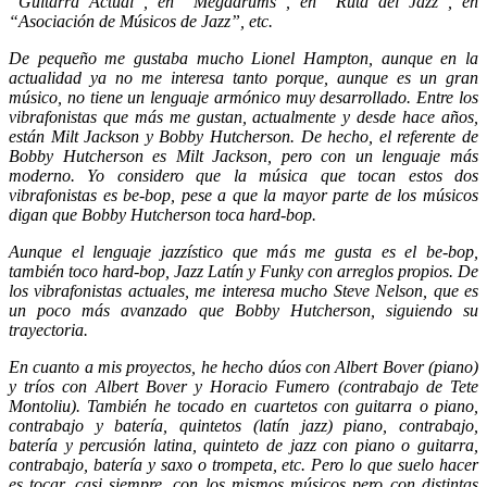
“Guitarra Actual”, en “Megadrums”, en “Ruta del Jazz”, en
“Asociación de Músicos de Jazz”, etc.
De pequeño me gustaba mucho Lionel Hampton, aunque en la
actualidad ya no me interesa tanto porque, aunque es un gran
músico, no tiene un lenguaje armónico muy desarrollado. Entre los
vibrafonistas que más me gustan, actualmente y desde hace años,
están Milt Jackson y Bobby Hutcherson. De hecho, el referente de
Bobby Hutcherson es Milt Jackson, pero con un lenguaje más
moderno. Yo considero que la música que tocan estos dos
vibrafonistas es be-bop, pese a que la mayor parte de los músicos
digan que Bobby Hutcherson toca hard-bop.
Aunque el lenguaje jazzístico que más me gusta es el be-bop,
también toco hard-bop, Jazz Latín y Funky con arreglos propios. De
los vibrafonistas actuales, me interesa mucho Steve Nelson, que es
un poco más avanzado que Bobby Hutcherson, siguiendo su
trayectoria.
En cuanto a mis proyectos, he hecho dúos con Albert Bover (piano)
y tríos con Albert Bover y Horacio Fumero (contrabajo de Tete
Montoliu). También he tocado en cuartetos con guitarra o piano,
contrabajo y batería, quintetos (latín jazz) piano, contrabajo,
batería y percusión latina, quinteto de jazz con piano o guitarra,
contrabajo, batería y saxo o trompeta, etc. Pero lo que suelo hacer
es tocar, casi siempre, con los mismos músicos pero con distintas