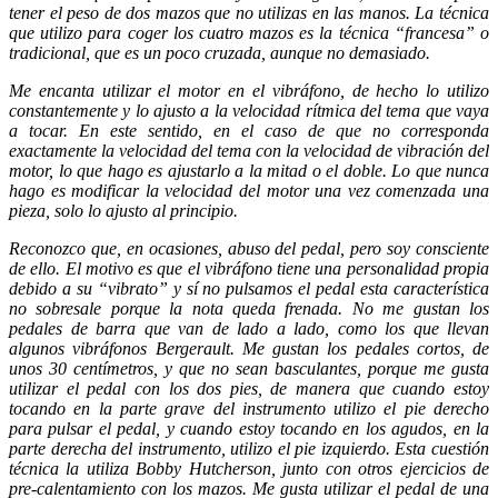
tener el peso de dos mazos que no utilizas en las manos. La técnica
que utilizo para coger los cuatro mazos es la técnica “francesa” o
tradicional, que es un poco cruzada, aunque no demasiado.
Me encanta utilizar el motor en el vibráfono, de hecho lo utilizo
constantemente y lo ajusto a la velocidad rítmica del tema que vaya
a tocar. En este sentido, en el caso de que no corresponda
exactamente la velocidad del tema con la velocidad de vibración del
motor, lo que hago es ajustarlo a la mitad o el doble. Lo que nunca
hago es modificar la velocidad del motor una vez comenzada una
pieza, solo lo ajusto al principio.
Reconozco que, en ocasiones, abuso del pedal, pero soy consciente
de ello. El motivo es que el vibráfono tiene una personalidad propia
debido a su “vibrato” y sí no pulsamos el pedal esta característica
no sobresale porque la nota queda frenada. No me gustan los
pedales de barra que van de lado a lado, como los que llevan
algunos vibráfonos Bergerault. Me gustan los pedales cortos, de
unos 30 centímetros, y que no sean basculantes, porque me gusta
utilizar el pedal con los dos pies, de manera que cuando estoy
tocando en la parte grave del instrumento utilizo el pie derecho
para pulsar el pedal, y cuando estoy tocando en los agudos, en la
parte derecha del instrumento, utilizo el pie izquierdo. Esta cuestión
técnica la utiliza Bobby Hutcherson, junto con otros ejercicios de
pre-calentamiento con los mazos. Me gusta utilizar el pedal de una