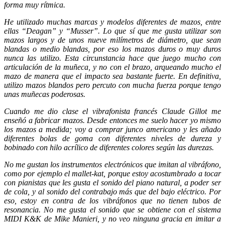
forma muy rítmica.
He utilizado muchas marcas y modelos diferentes de mazos, entre
ellas “Deagan” y “Musser”. Lo que sí que me gusta utilizar son
mazos largos y de unos nueve milímetros de diámetro, que sean
blandas o medio blandas, por eso los mazos duros o muy duros
nunca las utilizo. Esta circunstancia hace que juego mucho con
articulación de la muñeca, y no con el brazo, arqueando mucho el
mazo de manera que el impacto sea bastante fuerte. En definitiva,
utilizo mazos blandos pero percuto con mucha fuerza porque tengo
unas muñecas poderosas.
Cuando me dio clase el vibrafonista francés Claude Gillot me
enseñó a fabricar mazos. Desde entonces me suelo hacer yo mismo
los mazos a medida; voy a comprar junco americano y les añado
diferentes bolas de goma con diferentes niveles de dureza y
bobinado con hilo acrílico de diferentes colores según las durezas.
No me gustan los instrumentos electrónicos que imitan al vibráfono,
como por ejemplo el mallet-kat, porque estoy acostumbrado a tocar
con pianistas que les gusta el sonido del piano natural, a poder ser
de cola, y al sonido del contrabajo más que del bajo eléctrico. Por
eso, estoy en contra de los vibráfonos que no tienen tubos de
resonancia. No me gusta el sonido que se obtiene con el sistema
MIDI K&K de Mike Manieri, y no veo ninguna gracia en imitar a