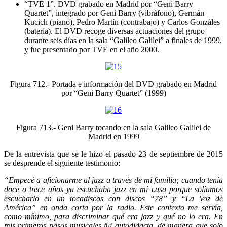
“TVE 1”. DVD grabado en Madrid por “Geni Barry
Quartet”, integrado por Geni Barry (vibráfono), Germán
Kucich (piano), Pedro Martín (contrabajo) y Carlos Gonzáles
(batería). El DVD recoge diversas actuaciones del grupo
durante seis días en la sala “Galileo Galilei” a finales de 1999,
y fue presentado por TVE en el año 2000.
Figura 712.- Portada e información del DVD grabado en Madrid
por “Geni Barry Quartet” (1999)
Figura 713.- Geni Barry tocando en la sala Galileo Galilei de
Madrid en 1999
De la entrevista que se le hizo el pasado 23 de septiembre de 2015
se desprende el siguiente testimonio:
“Empecé a aficionarme al jazz a través de mi familia; cuando tenía
doce o trece años ya escuchaba jazz en mi casa porque solíamos
escucharlo en un tocadiscos con discos “78” y “La Voz de
América” en onda corta por la radio. Este contexto me servía,
como mínimo, para discriminar qué era jazz y qué no lo era. En
mis primeros pasos musicales fui autodidacta, de manera que solo