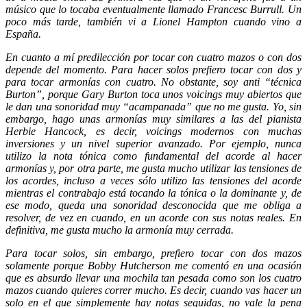
músico que lo tocaba eventualmente llamado Francesc Burrull. Un
poco más tarde, también vi a Lionel Hampton cuando vino a
España.
En cuanto a mí predilección por tocar con cuatro mazos o con dos
depende del momento. Para hacer solos prefiero tocar con dos y
para tocar armonías con cuatro. No obstante, soy anti “técnica
Burton”, porque Gary Burton toca unos voicings muy abiertos que
le dan una sonoridad muy “acampanada” que no me gusta. Yo, sin
embargo, hago unas armonías muy similares a las del pianista
Herbie Hancock, es decir, voicings modernos con muchas
inversiones y un nivel superior avanzado. Por ejemplo, nunca
utilizo la nota tónica como fundamental del acorde al hacer
armonías y, por otra parte, me gusta mucho utilizar las tensiones de
los acordes, incluso a veces sólo utilizo las tensiones del acorde
mientras el contrabajo está tocando la tónica o la dominante y, de
ese modo, queda una sonoridad desconocida que me obliga a
resolver, de vez en cuando, en un acorde con sus notas reales. En
definitiva, me gusta mucho la armonía muy cerrada.
Para tocar solos, sin embargo, prefiero tocar con dos mazos
solamente porque Bobby Hutcherson me comentó en una ocasión
que es absurdo llevar una mochila tan pesada como son los cuatro
mazos cuando quieres correr mucho. Es decir, cuando vas hacer un
solo en el que simplemente hay notas seguidas, no vale la pena