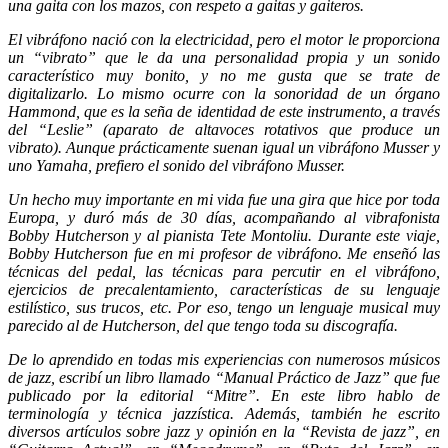
una gaita con los mazos, con respeto a gaitas y gaiteros.
El vibráfono nació con la electricidad, pero el motor le proporciona
un “vibrato” que le da una personalidad propia y un sonido
característico muy bonito, y no me gusta que se trate de
digitalizarlo. Lo mismo ocurre con la sonoridad de un órgano
Hammond, que es la seña de identidad de este instrumento, a través
del “Leslie” (aparato de altavoces rotativos que produce un
vibrato). Aunque prácticamente suenan igual un vibráfono Musser y
uno Yamaha, prefiero el sonido del vibráfono Musser.
Un hecho muy importante en mi vida fue una gira que hice por toda
Europa, y duró más de 30 días, acompañando al vibrafonista
Bobby Hutcherson y al pianista Tete Montoliu. Durante este viaje,
Bobby Hutcherson fue en mi profesor de vibráfono. Me enseñó las
técnicas del pedal, las técnicas para percutir en el vibráfono,
ejercicios de precalentamiento, características de su lenguaje
estilístico, sus trucos, etc. Por eso, tengo un lenguaje musical muy
parecido al de Hutcherson, del que tengo toda su discografía.
De lo aprendido en todas mis experiencias con numerosos músicos
de jazz, escribí un libro llamado “Manual Práctico de Jazz” que fue
publicado por la editorial “Mitre”. En este libro hablo de
terminología y técnica jazzística. Además, también he escrito
diversos artículos sobre jazz y opinión en la “Revista de jazz”, en