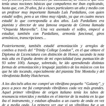
tenía unas nociones básicas que compañeros me iban explicando,
hasta que, con 29 años, fui a clases particulares un año y medio con
un profesor muy importante llamado Luís Pardallans, con quien
estudié solfeo, pero a un ritmo muy rápido, ya que en cuatro meses
estudié lo que correspondía a dos años. Luís Pardallans era
pianista y director de una famosa orquesta de Girona llamada
“Orquesta Maravella”. Una vez asentado el solfeo, empecé a
estudiar, también con Pardallans, armonía funcional, giros
armónicos, transcripciones…
Posteriormente, también estudié armonización y arreglos de
combos a través del “Trinity College London”, en el que obtuve el
Diploma de Licenciatura con distinción de Honor, sacando la nota
más alta en España dentro de mi especialidad (una puntuación de
93 sobre 100). Aunque, sobretodo, he ido aprendiendo distintas
formas de armonización y lenguaje jazzístico de los músicos con los
que he ido tocando, especialmente del pianista Tete Montoliu y del
vibrafonista Bobby Hutcherson.
A los dieciséis años me compré un vibráfono pequeño “Galanty”, y
poco a poco me fui comprando vibráfonos cada vez más grandes.
Aquel primer vibráfono de origen italiano tenía los tubos de
resonancia retorcidos y metidos en el interior de la maleta en la que
iba el instrumento, y estaban afinados a un cuarto de onda en vez
de a media onda. La primera vez que vi un vibráfono fue a un