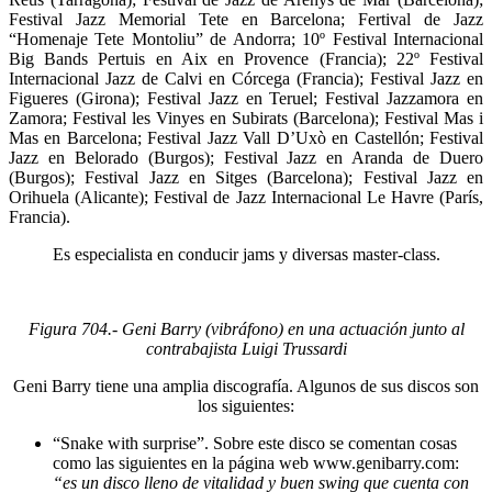
Festival Jazz Memorial Tete en Barcelona; Fertival de Jazz
“Homenaje Tete Montoliu” de Andorra; 10º Festival Internacional
Big Bands Pertuis en Aix en Provence (Francia); 22º Festival
Internacional Jazz de Calvi en Córcega (Francia); Festival Jazz en
Figueres (Girona); Festival Jazz en Teruel; Festival Jazzamora en
Zamora; Festival les Vinyes en Subirats (Barcelona); Festival Mas i
Mas en Barcelona; Festival Jazz Vall D’Uxò en Castellón; Festival
Jazz en Belorado (Burgos); Festival Jazz en Aranda de Duero
(Burgos); Festival Jazz en Sitges (Barcelona); Festival Jazz en
Orihuela (Alicante); Festival de Jazz Internacional Le Havre (París,
Francia).
Es especialista en conducir jams y diversas master-class.
Figura
704
.- Geni Barry (vibráfono) en una actuación junto al
contrabajista Luigi Trussardi
Geni Barry tiene una amplia discografía. Algunos de sus discos son
los siguientes:
“Snake with surprise”. Sobre este disco se comentan cosas
como las siguientes en la página web www.genibarry.com:
“es un disco lleno de vitalidad y buen swing que cuenta con