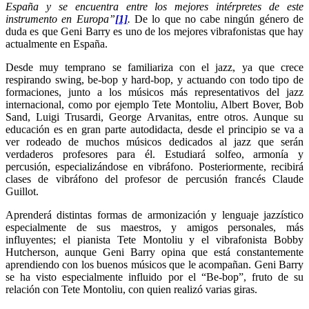
España y se encuentra entre los mejores intérpretes de este
instrumento en Europa”
[1]
.
De lo que no cabe ningún género de
duda es que Geni Barry es uno de los mejores vibrafonistas que hay
actualmente en España.
Desde muy temprano se familiariza con el jazz, ya que crece
respirando swing, be-bop y hard-bop, y actuando con todo tipo de
formaciones, junto a los músicos más representativos del jazz
internacional, como por ejemplo Tete Montoliu, Albert Bover, Bob
Sand, Luigi Trusardi, George Arvanitas, entre otros. Aunque su
educación es en gran parte autodidacta, desde el principio se va a
ver rodeado de muchos músicos dedicados al jazz que serán
verdaderos profesores para él. Estudiará solfeo, armonía y
percusión, especializándose en vibráfono. Posteriormente, recibirá
clases de vibráfono del profesor de percusión francés Claude
Guillot.
Aprenderá distintas formas de armonización y lenguaje jazzístico
especialmente de sus maestros, y amigos personales, más
influyentes; el pianista Tete Montoliu y el vibrafonista Bobby
Hutcherson, aunque Geni Barry opina que está constantemente
aprendiendo con los buenos músicos que le acompañan. Geni Barry
se ha visto especialmente influido por el “Be-bop”, fruto de su
relación con Tete Montoliu, con quien realizó varias giras.