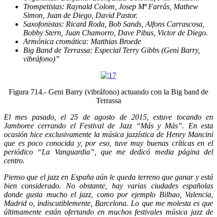
Trompetistas: Raynald Colom, Josep Mª Farrás, Mathew
Simon, Juan de Diego, David Pastor.
Saxofonistas: Ricard Roda, Bob Sands, Alfons Carrascosa,
Bobby Stern, Juan Chamorro, Dave Pibus, Victor de Diego.
Armónica cromática: Matthias Broede
Big Band de Terrassa: Especial Terry Gibbs (Geni Barry,
vibráfono)”
Figura 714.- Geni Barry (vibráfono) actuando con la Big band de
Terrassa
El mes pasado, el 25 de agosto de 2015, estuve tocando en
Jamboree cerrando el Festival de Jazz “Más y Más”. En esta
ocasión hice exclusivamente la música jazzística de Henry Mancini
que es poco conocida y, por eso, tuve muy buenas críticas en el
periódico “La Vanguardia”, que me dedicó media página del
centro.
Pienso que el jazz en España aún le queda terreno que ganar y está
bien considerado. No obstante, hay varias ciudades españolas
donde gusta mucho el jazz, como por ejemplo Bilbao, Valencia,
Madrid o, indiscutiblemente, Barcelona. Lo que me molesta es que
últimamente están ofertando en muchos festivales música jazz de