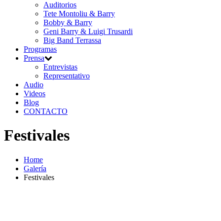
Auditorios
Tete Montoliu & Barry
Bobby & Barry
Geni Barry & Luigi Trusardi
Big Band Terrassa
Programas
Prensa
Entrevistas
Representativo
Audio
Videos
Blog
CONTACTO
Festivales
Home
Galería
Festivales